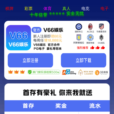
百老汇4001登录网址-手机App
下载
跳
至
内
容
月度归档：
2023 年 6 月